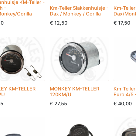
enhuisje KM-Teller -
h -
Km-Teller Slakkenhuisje -
Km-Teller
onkey/Gorilla
Dax / Monkey / Gorilla
Dax/Monk
50
€
12,50
€
17,50
EY KM-TELLER
MONKEY KM-TELLER
Km-Teller
/U
120KM/U
Euro 4/5 
55
€
27,55
€
40,00