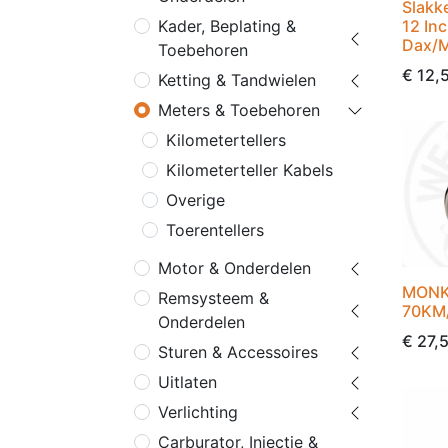
Slakk
12 Inc
Kader, Beplating &
Dax/M
Toebehoren
€
12,
Ketting & Tandwielen
Meters & Toebehoren
Kilometertellers
Kilometerteller Kabels
Overige
Toerentellers
Motor & Onderdelen
MONK
Remsysteem &
70KM
Onderdelen
€
27,
Sturen & Accessoires
Uitlaten
Verlichting
Carburator, Injectie &