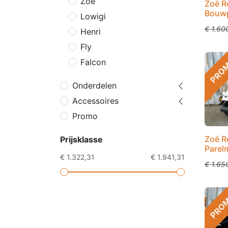
Zoë
Zoë Re
Bouw
Lowigi
€
1.60
Henri
Fly
PRO
Falcon
Onderdelen
Accessoires
Promo
Zoë R
Prijsklasse
Parel
€ 1.322,31
€ 1.941,31
€
1.65
PRO