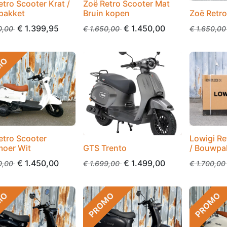
tro Scooter Krat /
Zoë Retro Scooter Mat
pakket
Bruin kopen
Zoë Retr
€
1.399,95
€
1.450,00
0,00
€
1.650,00
€
1.650,00
MO
etro Scooter
Lowigi Re
moer Wit
GTS Trento
/ Bouwpa
€
1.450,00
€
1.499,00
0,00
€
1.699,00
€
1.700,00
MO
PROMO
PROMO