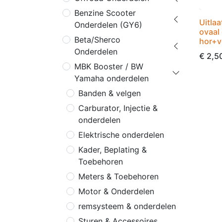
Benzine Scooter
Uitla
Onderdelen (GY6)
ovaal 
Beta/Sherco
hor+v
Onderdelen
€
2,5
MBK Booster / BW
Yamaha onderdelen
Banden & velgen
Carburator, Injectie &
onderdelen
Elektrische onderdelen
Kader, Beplating &
Toebehoren
Meters & Toebehoren
Motor & Onderdelen
remsysteem & onderdelen
Sturen & Accessoires