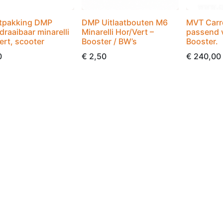
atpakking DMP
DMP Uitlaatbouten M6
MVT Carre
draaibaar minarelli
Minarelli Hor/Vert –
passend 
ert, scooter
Booster / BW’s
Booster.
0
€
2,50
€
240,00