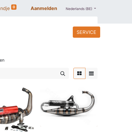
0
ndje
Aanmelden
Nederlands (BE)
SERVICE
ACCESSOIRES
BLOG
PROMO
ten