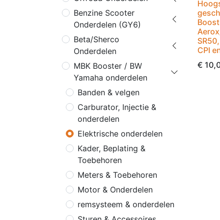
Hoogs
gesch
Benzine Scooter
Boost
Onderdelen (GY6)
Aerox
Beta/Sherco
SR50,
CPI e
Onderdelen
€
10,
MBK Booster / BW
Yamaha onderdelen
Banden & velgen
Carburator, Injectie &
onderdelen
Elektrische onderdelen
Kader, Beplating &
Toebehoren
Meters & Toebehoren
Motor & Onderdelen
remsysteem & onderdelen
Sturen & Accessoires