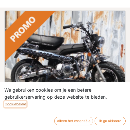
We gebruiken cookies om je een betere
gebruikerservaring op deze website te bieden.
Cookiebeleid
Zhenhua DX
Alleen het essentiële
Ik ga akkoord
Ontdek hier ons breed aanbod Zhenhua Dx'en in
allerlei verschillende kleuren en uitvoeringen