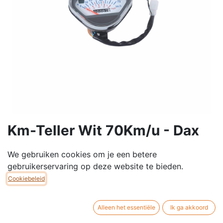
Km-Teller Wit 70Km/u - Dax
Snelheidsmeter / Km-Teller met witte achtergrond voor
We gebruiken cookies om je een betere
Dax.
gebruikerservaring op deze website te bieden.
Max. Snelheid: 70km/u
Cookiebeleid
Voorzien van benzinepeil indicator, grootlicht indicatie,
pinker indicatie en neutraal indicatie.
Alleen het essentiële
Ik ga akkoord
€
40,00