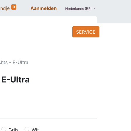
0
ndje
Aanmelden
Nederlands (BE)
SERVICE
ACCESSOIRES
BLOG
PROMO
hts - E-Ultra
 E-Ultra
Grijs
Wit