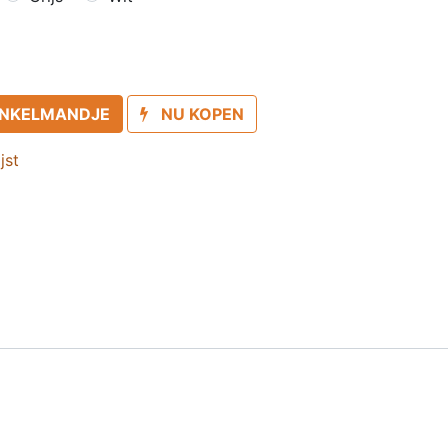
INKELMANDJE
NU KOPEN
jst