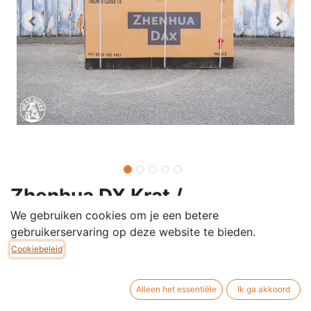
Zhenhua DX Krat /
Bouwpakket Special Model
We gebruiken cookies om je een betere
gebruikerservaring op deze website te bieden.
✔ Retro Dx-design
Cookiebeleid
✔ Verkrijgbaar in klasse A & B
✔ CE-conform & zelfbouw met startklare controle
Alleen het essentiële
Ik ga akkoord