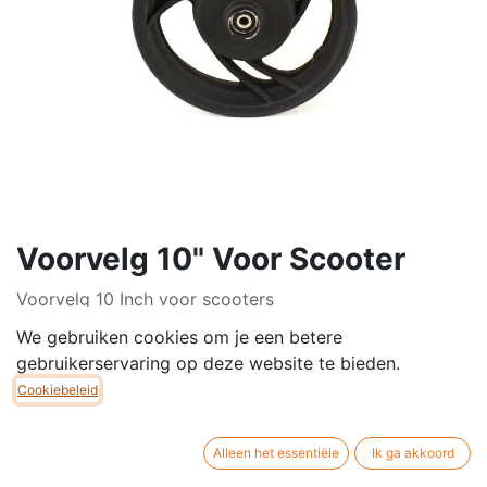
Voorvelg 10" Voor Scooter
Voorvelg 10 Inch voor scooters
We gebruiken cookies om je een betere
gebruikerservaring op deze website te bieden.
€
90,00
Cookiebeleid
Alleen het essentiële
Ik ga akkoord
TOEVOEGEN AAN
NU