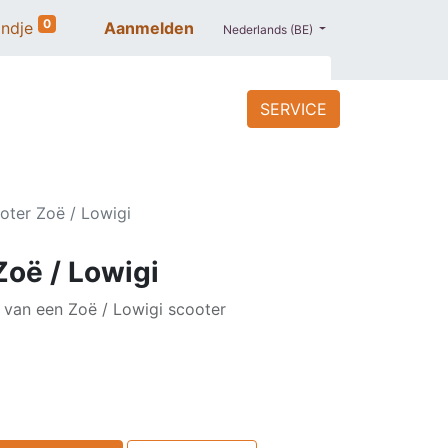
0
ndje
Aanmelden
Nederlands (BE)
SERVICE
ACCESSOIRES
BLOG
PROMO
ooter Zoë / Lowigi
Zoë / Lowigi
t van een Zoë / Lowigi scooter