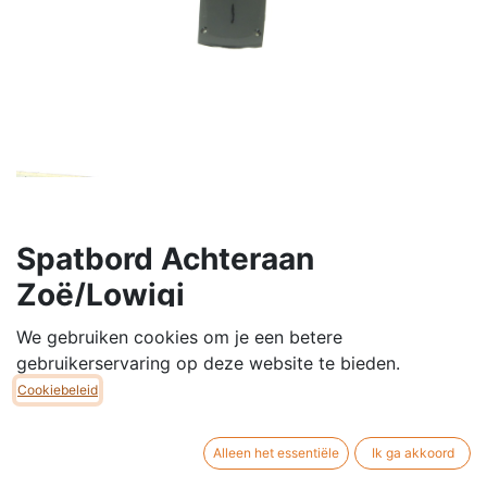
Spatbord Achteraan
Zoë/Lowigi
Spatbord Achteraan Zoë/Lowigi
We gebruiken cookies om je een betere
gebruikerservaring op deze website te bieden.
Cookiebeleid
€
25,00
Alleen het essentiële
Ik ga akkoord