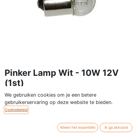
Pinker Lamp Wit - 10W 12V
(1st)
Lamp voor de meeste pinkers van scooters en
We gebruiken cookies om je een betere
brommers.
gebruikerservaring op deze website te bieden.
Geleverd per stuk.
Cookiebeleid
12V - 10W
€
1,05
Alleen het essentiële
Ik ga akkoord