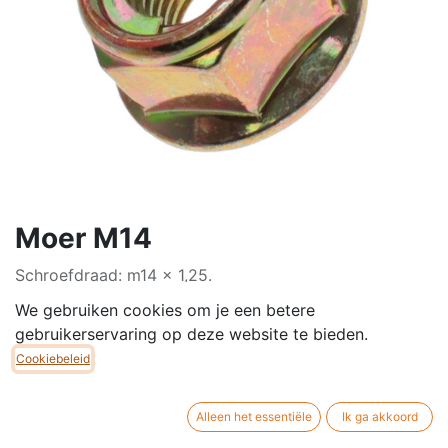
Moer M14
Schroefdraad: m14 x 1,25.
We gebruiken cookies om je een betere
€
3,50
gebruikerservaring op deze website te bieden.
Cookiebeleid
Alleen het essentiële
Ik ga akkoord
TOEVOEGEN AAN
NU
WINKELMANDJE
KOPEN