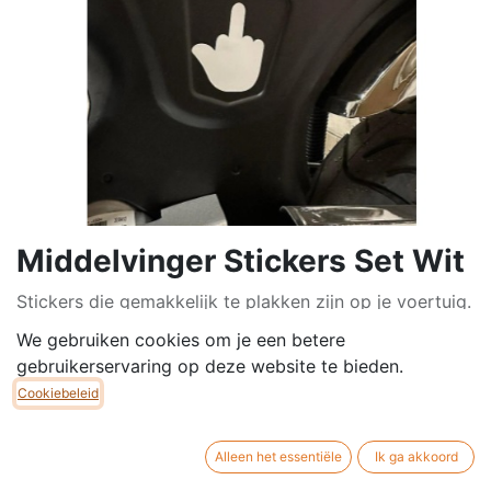
Middelvinger Stickers Set Wit
Stickers die gemakkelijk te plakken zijn op je voertuig.
Weerbestendig. 5cm B x 6cm H
We gebruiken cookies om je een betere
gebruikerservaring op deze website te bieden.
€
12,50
Cookiebeleid
Alleen het essentiële
Ik ga akkoord
TOEVOEGEN AAN
NU