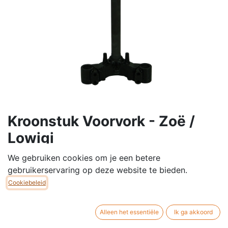
Kroonstuk Voorvork - Zoë /
Lowigi
Kroonstuk voorvork voor Zoë / Lowigi scooter
We gebruiken cookies om je een betere
gebruikerservaring op deze website te bieden.
€
55,00
Cookiebeleid
Alleen het essentiële
Ik ga akkoord