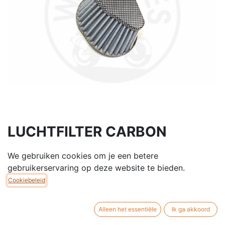
LUCHTFILTER CARBON
PRISMA Ø38MM
We gebruiken cookies om je een betere
LUCHTFILTER CARBON PRIMA Ø38MM
gebruikerservaring op deze website te bieden.
Cookiebeleid
€
17,50
Alleen het essentiële
Ik ga akkoord