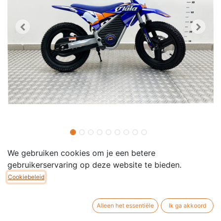
Apollo Elektrische Kinder
We gebruiken cookies om je een betere
Pitbike - MX-E350 - Blauw
gebruikerservaring op deze website te bieden.
Cookiebeleid
✔ Elektrisch aangedreven kinder-pitbike
✔ CE-componenten & startklaar geleverd
Alleen het essentiële
Ik ga akkoord
✔ Perfect voor jonge terreinrijders