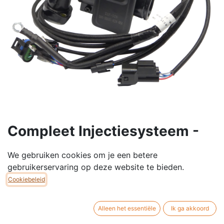
Compleet Injectiesysteem -
Euro 5 - Dax
We gebruiken cookies om je een betere
Compleet Injectiesysteem DX EURO 5.
gebruikerservaring op deze website te bieden.
Bevat: Spruitstuk met injectorhouder + injector, ROJO
Cookiebeleid
ECU EURO 5, Throttle body & bijhorende
injectiesysteemkabelboom.
Alleen het essentiële
Ik ga akkoord
€
204,95