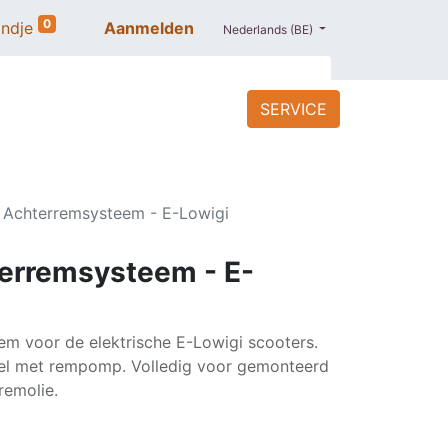
0
ndje
Aanmelden
Nederlands (BE)
SERVICE
ACCESSOIRES
BLOG
PROMO
 Achterremsysteem - E-Lowigi
erremsysteem - E-
m voor de elektrische E-Lowigi scooters.
del met rempomp. Volledig voor gemonteerd
remolie.