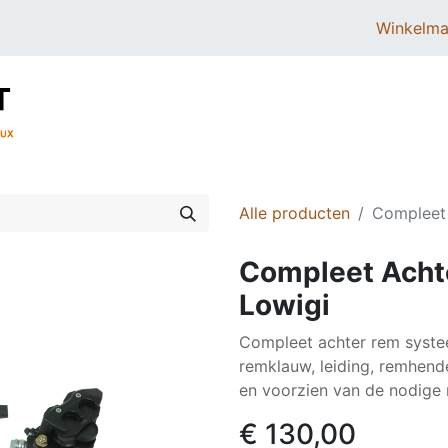
Winkelma
BROMMERS
SCOOTERS
ONDERDELEN
Alle producten
Compleet
Compleet Acht
Lowigi
Compleet achter rem systee
remklauw, leiding, remhen
en voorzien van de nodige 
€
130,00