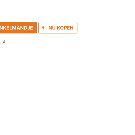
INKELMANDJE
NU KOPEN
jst