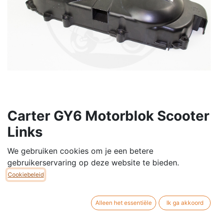
Carter GY6 Motorblok Scooter
Links
Carter passend op: Venesi, E-Line, Fiero, Lowigi, Henri,
We gebruiken cookies om je een betere
...
gebruikerservaring op deze website te bieden.
Cookiebeleid
€
82,50
Alleen het essentiële
Ik ga akkoord