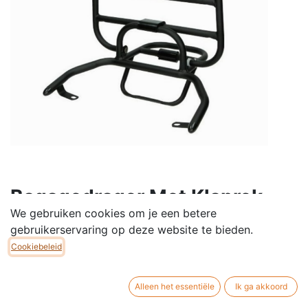
Bagagedrager Met Klaprek -
We gebruiken cookies om je een betere
Venesi/Henri/E-Line/Obelix
gebruikerservaring op deze website te bieden.
Achterrek / Achterdrager / Bagagedrager
Cookiebeleid
Past op onze Malou, Henri en Venesi scooters
€
100,00
Alleen het essentiële
Ik ga akkoord