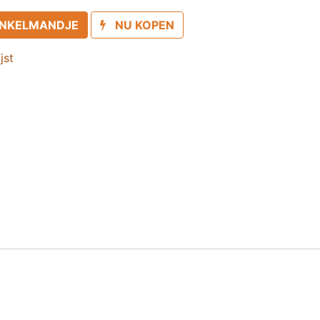
INKELMANDJE
NU KOPEN
jst