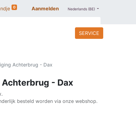
0
ndje
Aanmelden
Nederlands (BE)
SERVICE
ACCESSOIRES
BLOG
PROMO
iging Achterbrug - Dax
 Achterbrug - Dax
x.
derlijk besteld worden via onze webshop.