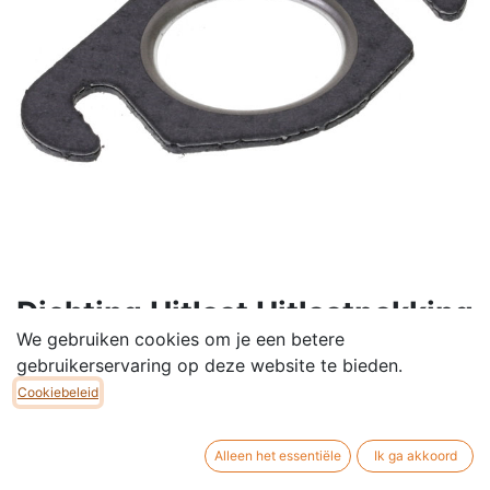
Dichting Uitlaat Uitlaatpakking
We gebruiken cookies om je een betere
Model Gleuf - Universeel
gebruikerservaring op deze website te bieden.
Dichting voor tussen uitlaat en cilinderkop.
Cookiebeleid
Verkocht per stuk.
Universeel toepasbare uitlaatpakking.
Alleen het essentiële
Ik ga akkoord