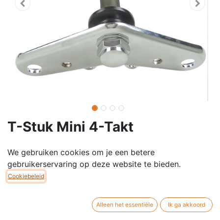
T-Stuk Mini 4-Takt
T-Stuk / Kroonstuk voor Mini 4-Takt
We gebruiken cookies om je een betere
gebruikerservaring op deze website te bieden.
Duid zeker aan voor welk model u een T-stuk wenst te
Cookiebeleid
bestellen.
€
75,00
Alleen het essentiële
Ik ga akkoord