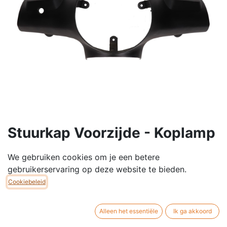
Stuurkap Voorzijde - Koplamp
- Venesi/Henri/E-Line
We gebruiken cookies om je een betere
gebruikerservaring op deze website te bieden.
€
40,00
Cookiebeleid
KLEUR
Alleen het essentiële
Ik ga akkoord
Mat Zwart
Zwart
Grijs