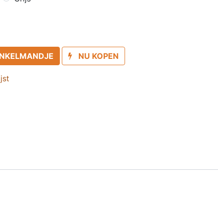
INKELMANDJE
NU KOPEN
jst