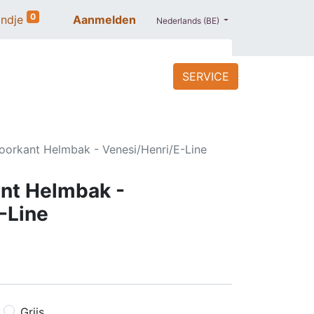
0
ndje
Aanmelden
Nederlands (BE)
SERVICE
ACCESSOIRES
BLOG
PROMO
oorkant Helmbak - Venesi/Henri/E-Line
nt Helmbak -
-Line
Grijs