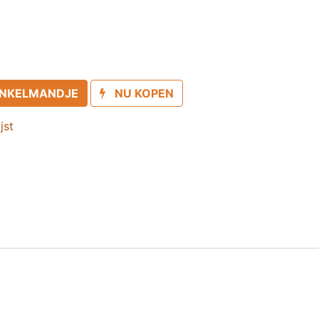
INKELMANDJE
NU KOPEN
jst