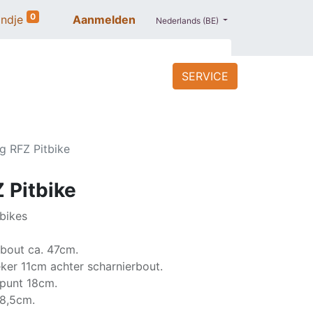
0
ndje
Aanmelden
Nederlands (BE)
SERVICE
ACCESSOIRES
BLOG
PROMO
g RFZ Pitbike
 Pitbike
bikes
sbout ca. 47cm.
er 11cm achter scharnierbout.
rpunt 18cm.
18,5cm.