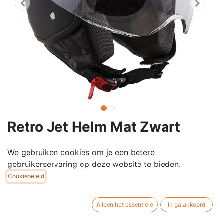
Retro Jet Helm Mat Zwart
Een ideale jethelm, zo kun je de West City Jet Helm
We gebruiken cookies om je een betere
het beste omschrijven.
gebruikerservaring op deze website te bieden.
Zeker in de zomer is deze helm perfect voor de koele
Cookiebeleid
luchttoevoer. De West City Jet Helm is heel eenvoudig
op- en af te zetten.
De jet helm heeft overigens géén zonnevizier. Maar, de
Alleen het essentiële
Ik ga akkoord
helm heeft wel een speciale uitsparing aan de