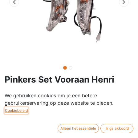
Pinkers Set Vooraan Henri
sport
We gebruiken cookies om je een betere
Vervang je oude of beschadigde richtingaanwijzers
gebruikerservaring op deze website te bieden.
met deze complete voorste pinkerset voor Henri
Cookiebeleid
Sport.
Alleen het essentiële
Ik ga akkoord
✔ Heldere LED-verlichting voor optimale