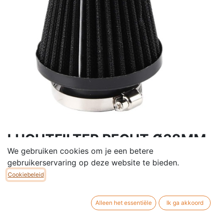
LUCHTFILTER RECHT Ø38MM
We gebruiken cookies om je een betere
MEERDERE KLEUREN
gebruikerservaring op deze website te bieden.
Passend op alle carburators tot 22 mm.
Cookiebeleid
OPGEPAST! Dit zijn rechte luchtfilters dus is een
Alleen het essentiële
Ik ga akkoord
gebogen spruitstuk