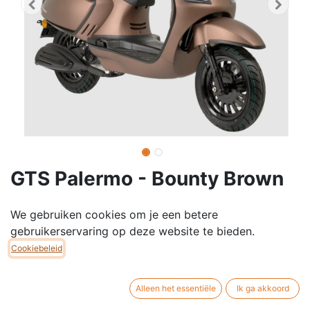
GTS Palermo - Bounty Brown
✔ Verkrijgbaar in Klasse A (25 km/u) of Klasse B (45
We gebruiken cookies om je een betere
km/u)
gebruikerservaring op deze website te bieden.
✔ CE-gecertificeerd & volledig startklaar geleverd
Cookiebeleid
________________________________________
🔥 Warme afwerking & moderne details
Alleen het essentiële
Ik ga akkoord