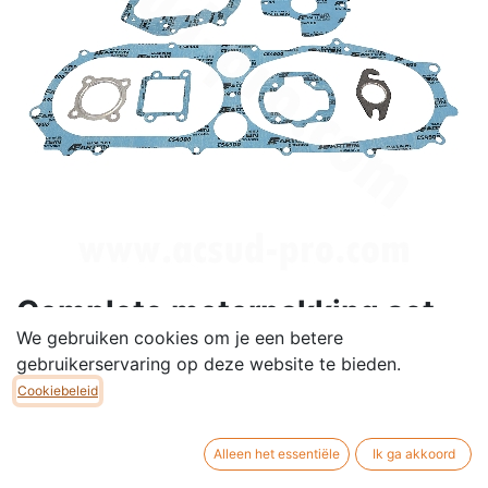
Complete motorpakking set
We gebruiken cookies om je een betere
passend voor MBK 50 Booster
gebruikerservaring op deze website te bieden.
/ Yamaha 50 Bw’s
Cookiebeleid
Deze complete motorpakking set is geschikt voor de
MBK Booster 50 en Yamaha Bw’s 50. Ideaal voor
Alleen het essentiële
Ik ga akkoord
revisie of herstelling van het motorblok en zorgt voor