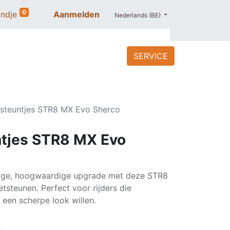
0
ndje
Aanmelden
Nederlands (BE)
SERVICE
ACCESSOIRES
BLOG
PROMO
steuntjes STR8 MX Evo Sherco
tjes STR8 MX Evo
vige, hoogwaardige upgrade met deze STR8
teunen. Perfect voor rijders die
n een scherpe look willen.
n