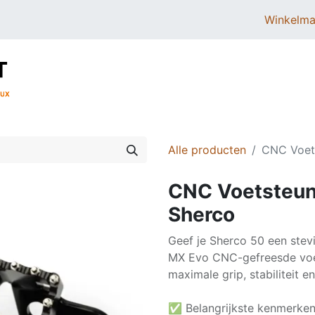
Winkelma
BROMMERS
SCOOTERS
ONDERDELEN
Alle producten
CNC Voet
CNC Voetsteun
Sherco
Geef je Sherco 50 een ste
MX Evo CNC-gefreesde voets
maximale grip, stabiliteit e
✅ Belangrijkste kenmerke