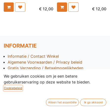
€
12,00
€
12,00
INFORMATIE
Informatie / Contact Winkel
Algemene Voorwaarden / Privacy beleid
Gratis Verzending / Betaalmogelijkheden
B2B Informatie
We gebruiken cookies om je een betere
BTW Informatie
gebruikerservaring op deze website te bieden.
Veelgestelde Vragen
Cookiebeleid
Wintertips
Stasegemsesteenweg 1 GIK,
Alleen het essentiële
Ik ga akkoord
8500 Kortrijk, West-Vlaanderen (BE)
+32 56 45 71 43