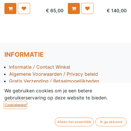
€
65,00
€
140,00
INFORMATIE
Informatie / Contact Winkel
Algemene Voorwaarden / Privacy beleid
Gratis Verzending / Betaalmogelijkheden
B2B Informatie
We gebruiken cookies om je een betere
BTW Informatie
gebruikerservaring op deze website te bieden.
Veelgestelde Vragen
Cookiebeleid
Wintertips
Stasegemsesteenweg 1 GIK,
Alleen het essentiële
Ik ga akkoord
8500 Kortrijk, West-Vlaanderen (BE)
+32 56 45 71 43