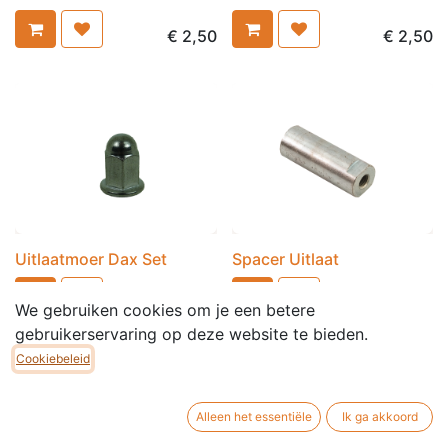
€
2,50
€
2,50
Uitlaatmoer Dax Set
Spacer Uitlaat
€
3,50
€
9,00
We gebruiken cookies om je een betere
gebruikerservaring op deze website te bieden.
Cookiebeleid
Alleen het essentiële
Ik ga akkoord