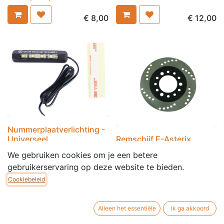
€
8,00
€
12,00
Nummerplaatverlichting -
Universeel
Remschijf E-Asterix
We gebruiken cookies om je een betere
€
15,00
€
19,95
gebruikerservaring op deze website te bieden.
Cookiebeleid
Alleen het essentiële
Ik ga akkoord