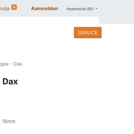
0
ndje
Aanmelden
Nederlands (BE)
SERVICE
ACCESSOIRES
BLOG
PROMO
lgas - Dax
- Dax
ot 18mm