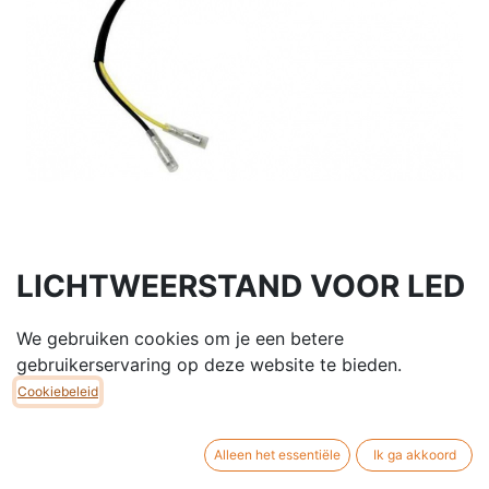
LICHTWEERSTAND VOOR LED
PINKERS
We gebruiken cookies om je een betere
Licht weerstand 25 Ohms-5w
gebruikerservaring op deze website te bieden.
Universeel te gebruiken bij LED verlichting zoals o.a.
Cookiebeleid
knipperlichten.
Alleen het essentiële
Ik ga akkoord
€
4,50