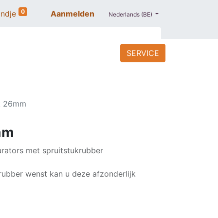
0
ndje
Aanmelden
Nederlands (BE)
SERVICE
ACCESSOIRES
BLOG
PROMO
uk 26mm
mm
rators met spruitstukrubber
krubber wenst kan u deze afzonderlijk