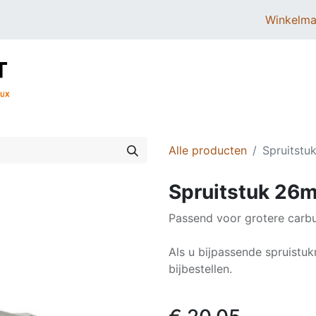
Winkelma
BROMMERS
SCOOTERS
ONDERDELEN
Alle producten
Spruitst
Spruitstuk 26
Passend voor grotere carbu
Als u bijpassende spruistu
bijbestellen.