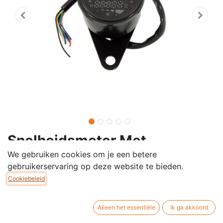
Snelheidsmeter Met
Toerentalmeter Digitaal Zwart
We gebruiken cookies om je een betere
gebruikerservaring op deze website te bieden.
Digitale teller Voor Honda Dax ST - Monkey en
Cookiebeleid
Skyteam - Singa - Skymax replica's... all black
Alleen het essentiële
Ik ga akkoord
Handleiding inclusief.