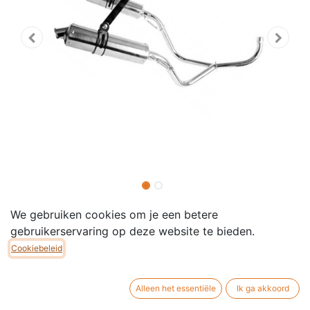
Dubbele Chrome
We gebruiken cookies om je een betere
Onderliggende Uitlaat -
gebruikerservaring op deze website te bieden.
Cookiebeleid
Dax/Monkey/Gorilla
Dubbele verchroomd onderliggend uitlaat, Passend op:
Alleen het essentiële
Ik ga akkoord
Dax, PBR, Monkey, enz.