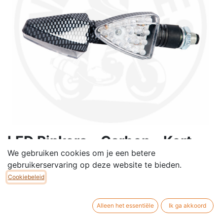
LED Pinkers - Carbon - Kort
We gebruiken cookies om je een betere
Model - Per 2 Stuks -
gebruikerservaring op deze website te bieden.
Dax/Monkey/Gorilla
Cookiebeleid
LED pinkers komen in een set van 2stuks, Kort model,
Carbonprint.
Alleen het essentiële
Ik ga akkoord