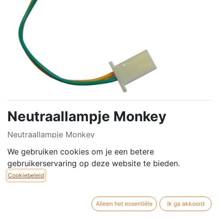
Neutraallampje Monkey
Neutraallampje Monkey
We gebruiken cookies om je een betere
€
7,00
gebruikerservaring op deze website te bieden.
Cookiebeleid
Alleen het essentiële
Ik ga akkoord
TOEVOEGEN AAN
NU
WINKELMANDJE
KOPEN