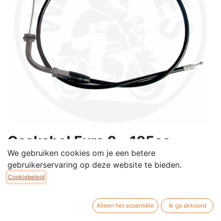
Gaskabel Euro 2 - 125cc
We gebruiken cookies om je een betere
(99cm) - Dax/Monkey/Gorilla
gebruikerservaring op deze website te bieden.
De gaskabel zit tussen het gashendel en de
Cookiebeleid
carburateur. De kabel bestaat uit een binnen en
buitenkabel, hierbij zorgt de binnenkabel dat wanneer
Alleen het essentiële
Ik ga akkoord
de gashendel open wordt gedraaid de gasschuif in de