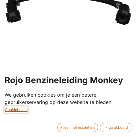
Rojo Benzineleiding Monkey
EURO5 Met Injectie
We gebruiken cookies om je een betere
Hogedrukbrandstofleiding met connector. Kan
gebruikerservaring op deze website te bieden.
geplaatst worden op onderstaande modellen: Zhenhua
Cookiebeleid
, Skyteam, enz. Monkey 49cc en 125cc EURO 5
modellen met Rojo injectie.
Alleen het essentiële
Ik ga akkoord