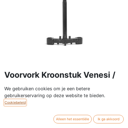
Voorvork Kroonstuk Venesi /
Malou / Henri
We gebruiken cookies om je een betere
Voorvork Kroonstuk passend op de Venesi, Henri &
gebruikerservaring op deze website te bieden.
Malou Scooters
Cookiebeleid
€
55,00
Alleen het essentiële
Ik ga akkoord