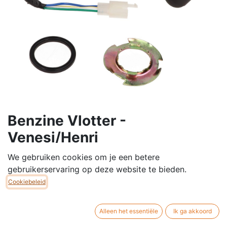
Benzine Vlotter -
Venesi/Henri
Vlotter te bevestigen in benzinetank.
We gebruiken cookies om je een betere
gebruikerservaring op deze website te bieden.
Deze vlotter kan geplaatst worden op verschillende
Cookiebeleid
modellen en merken van scooters Euro 2.
Alleen het essentiële
Ik ga akkoord
Passend op volgende Euro 2 modellen: Henri, Malou,