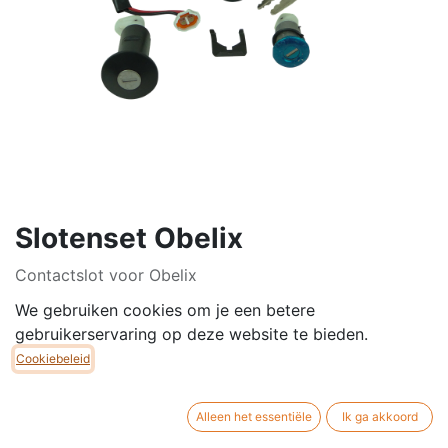
Slotenset Obelix
Contactslot voor Obelix
We gebruiken cookies om je een betere
Bevat:
gebruikerservaring op deze website te bieden.
- Contactslot
Cookiebeleid
- Zadelslot
- Cover contactslot
- Slot handschoenkastje
Alleen het essentiële
Ik ga akkoord