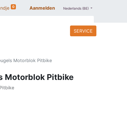
0
ndje
Aanmelden
Nederlands (BE)
SERVICE
ACCESSOIRES
BLOG
PROMO
gels Motorblok Pitbike
 Motorblok Pitbike
itbike